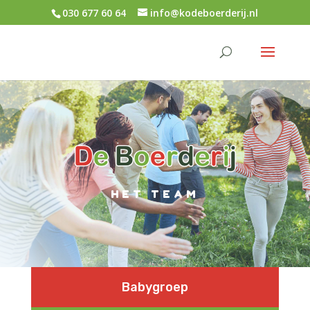
030 677 60 64
info@kodeboerderij.nl
HET TEAM
Babygroep